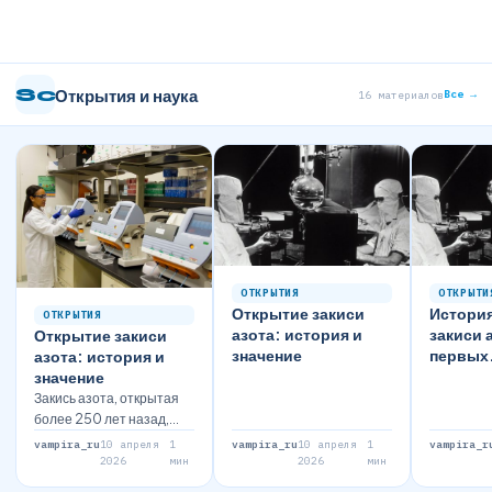
Sc
Открытия и наука
Все →
16 материалов
ОТКРЫТИЯ
ОТКРЫТИ
Открытие закиси
Истори
ОТКРЫТИЯ
азота: история и
закиси 
Открытие закиси
значение
первых
азота: история и
экспери
значение
соврем
Закись азота, открытая
исполь
более 250 лет назад,
продолжает оказывать
vampira_ru
10 апреля
1
vampira_ru
10 апреля
1
vampira_r
влияние на медицину и
2026
мин
2026
мин
промышленность.…