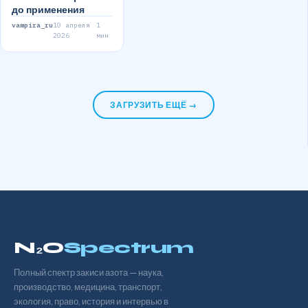
до применения
vampira_ru
10 апреля
1
2026
мин
ЗАГРУЗИТЬ ЕЩЁ →
N₂O
Spectrum
Полный спектр закиси азота — наука,
производство, медицина, транспорт,
экология, право, история и интервью в