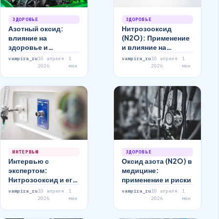
ЗДОРОВЬЕ
ЗДОРОВЬЕ
Азотный оксид:
Нитрозооксид
влияние на
(N2O): Применение
здоровье и
и влияние на
применение в
здоровье
vampira_ru
10 апреля
1
vampira_ru
10 апреля
1
медицине
2026
мин
2026
мин
ИНТЕРВЬЮ
ЗДОРОВЬЕ
Интервью с
Оксид азота (N2O) в
экспертом:
медицине:
Нитрозооксид и его
применение и риски
применение в
vampira_ru
10 апреля
1
vampira_ru
10 апреля
1
медицине
2026
мин
2026
мин