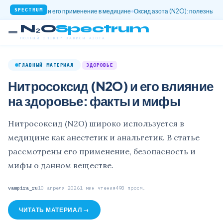
SPECTRUM
розооксид и его применение в медицине
Оксид азота (N2O): полезные свойств
N₂O
Spectrum
ПОЛНЫЙ СПЕКТР ЗАКИСИ АЗОТА
ГЛАВНЫЙ МАТЕРИАЛ
ЗДОРОВЬЕ
Нитросоксид (N2O) и его влияние
на здоровье: факты и мифы
Нитросоксид (N2O) широко используется в
медицине как анестетик и анальгетик. В статье
рассмотрены его применение, безопасность и
мифы о данном веществе.
vampira_ru
10 апреля 2026
1 мин чтения
498 просм.
ЧИТАТЬ МАТЕРИАЛ →