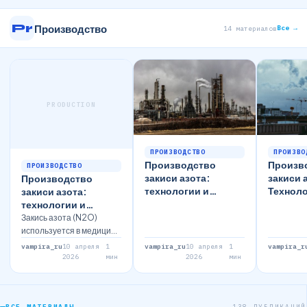
Pr
Производство
Все →
14 материалов
PRODUCTION
ПРОИЗВОДСТВО
ПРОИЗВО
Производство
Произв
ПРОИЗВОДСТВО
закиси азота:
закиси 
Производство
технологии и
Техноло
закиси азота:
применение
Примен
технологии и
преимущества
Закись азота (N2O)
используется в медицине
и пищевой
vampira_ru
10 апреля
1
vampira_ru
10 апреля
1
vampira_r
промышленности.
2026
мин
2026
мин
Рассмотрим методы ее
производства и…
ВСЕ МАТЕРИАЛЫ
138 ПУБЛИКАЦИЙ