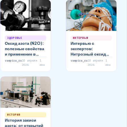
ЗДОРОВЬЕ
ИНТЕРВЬЮ
Оксид азота (N2O):
Интервью с
полезные свойства
экспертом:
и применение в
Нитрозный оксид
медицине
(N2O) и его
vampira_ru
10 апреля
1
vampira_ru
10 апреля
1
использование в
2026
мин
2026
мин
медицине
ИСТОРИЯ
История закиси
азота: от открытий