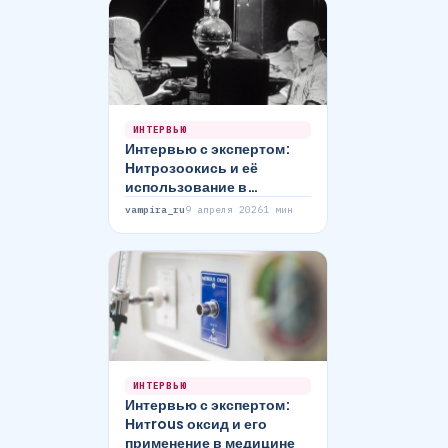
ИНТЕРВЬЮ
Интервью с экспертом:
Нитрозоокись и её
использование в
медицине
vampira_ru
9 апреля 2026
1 мин
ИНТЕРВЬЮ
Интервью с экспертом:
Нитrous оксид и его
применение в медицине