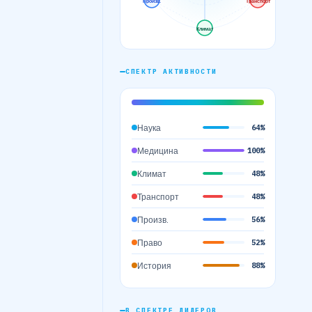
Произв.
Транспорт
Климат
СПЕКТР АКТИВНОСТИ
Наука
64%
Медицина
100%
Климат
48%
Транспорт
48%
Произв.
56%
Право
52%
История
88%
В СПЕКТРЕ ЛИДЕРОВ