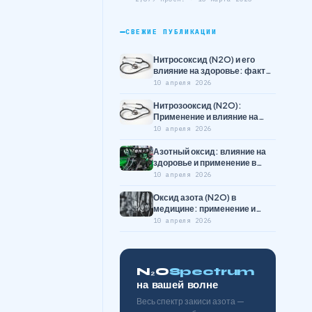
СВЕЖИЕ ПУБЛИКАЦИИ
Нитросоксид (N2O) и его
влияние на здоровье: факты
и мифы
10 апреля 2026
Нитрозооксид (N2O):
Применение и влияние на
здоровье
10 апреля 2026
Азотный оксид: влияние на
здоровье и применение в
медицине
10 апреля 2026
Оксид азота (N2O) в
медицине: применение и
риски
10 апреля 2026
N₂O
Spectrum
на вашей волне
Весь спектр закиси азота —