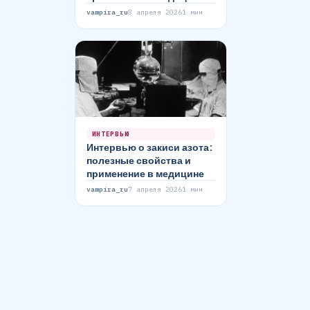
vampira_ru
8 апреля 2026
1 мин
ИНТЕРВЬЮ
Интервью о закиси азота:
полезные свойства и
применение в медицине
vampira_ru
7 апреля 2026
1 мин