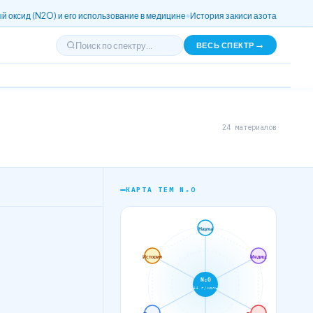
O) и его использование в медицине
История закиси азота: от открытий до пр
ВЕСЬ СПЕКТР →
24 материалов
КАРТА ТЕМ N₂O
Наука
История
Медиц.
N₂O
44 г/моль