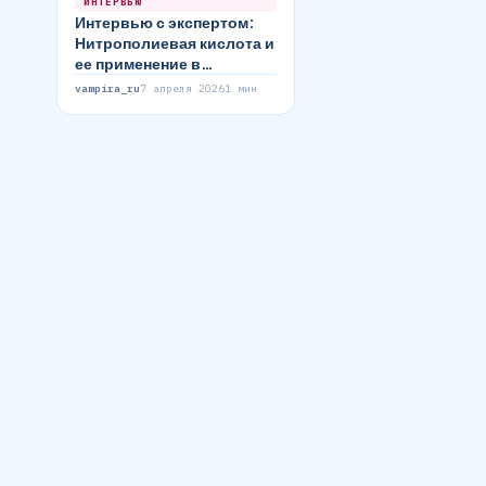
ИНТЕРВЬЮ
Интервью с экспертом:
Нитрополиевая кислота и
ее применение в
медицине
vampira_ru
7 апреля 2026
1 мин