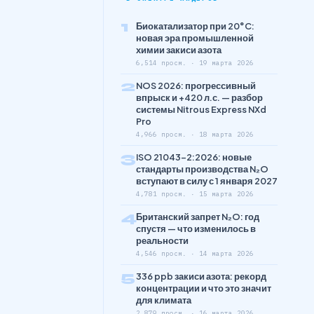
1
Биокатализатор при 20°C:
новая эра промышленной
химии закиси азота
6,514 просм. · 19 марта 2026
2
NOS 2026: прогрессивный
впрыск и +420 л.с. — разбор
системы Nitrous Express NXd
Pro
4,966 просм. · 18 марта 2026
3
ISO 21043-2:2026: новые
стандарты производства N₂O
вступают в силу с 1 января 2027
4,781 просм. · 15 марта 2026
4
Британский запрет N₂O: год
спустя — что изменилось в
реальности
4,546 просм. · 14 марта 2026
5
336 ppb закиси азота: рекорд
концентрации и что это значит
для климата
2,879 просм. · 16 марта 2026