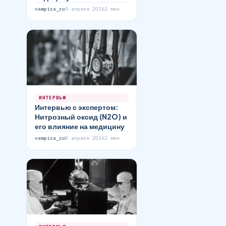
vampira_ru
9 апреля 2026
1 мин
ИНТЕРВЬЮ
Интервью с экспертом:
Нитрозный оксид (N2O) и
его влияние на медицину
vampira_ru
8 апреля 2026
1 мин