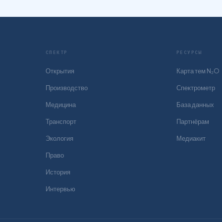
СПЕКТР
РЕСУРСЫ
Открытия
Карта тем N₂O
Производство
Спектрометр
Медицина
База данных
Транспорт
Партнёрам
Экология
Медиакит
Право
История
Интервью