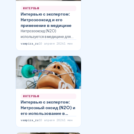
ИНТЕРВЬЮ
Интервью с экспертом:
Нитрозооксид и его
применение в медицине
Нитрозооксид (N2O)
используется в медицине для
облегчения боли и
vampira_ru
10 апреля 2026
1 мин
расслабления пациентов. В
интервью с доктором Анной
Смирновой мы…
ИНТЕРВЬЮ
Интервью с экспертом:
Нитрозный оксид (N2O) и
его использование в
медицине
vampira_ru
10 апреля 2026
1 мин