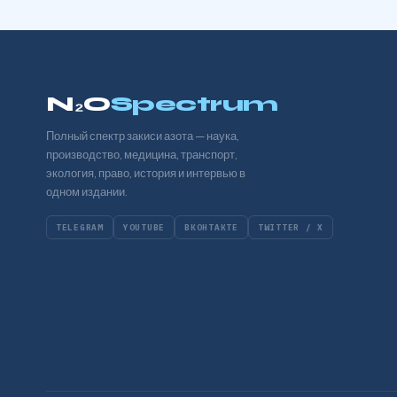
N₂O
Spectrum
Полный спектр закиси азота — наука,
производство, медицина, транспорт,
экология, право, история и интервью в
одном издании.
TELEGRAM
YOUTUBE
ВКОНТАКТЕ
TWITTER / X