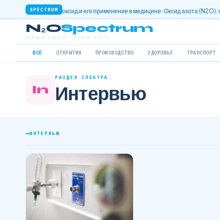
SPECTRUM
м: Нитрозооксид и его применение в медицине
Оксид азота (N2O): полезные с
N₂O
Spectrum
ПОЛНЫЙ СПЕКТР ЗАКИСИ АЗОТА
ВСЕ
ОТКРЫТИЯ
ПРОИЗВОДСТВО
ЗДОРОВЬЕ
ТРАНСПОРТ
РАЗДЕЛ СПЕКТРА
In
Интервью
ИНТЕРВЬЮ