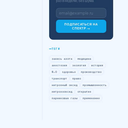
раз в неделю, без шума.
ПОДПИСАТЬСЯ НА
СПЕКТР →
ТЕГИ
закись азота
медицина
анестезия
экология
история
N₂O
здоровье
производство
транспорт
право
нитрозный оксид
промышленность
нитрозооксид
открытие
парниковые газы
применение