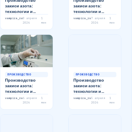
Производство
Производство
закиси азота:
закиси азота:
технологии и
технологии и
применения
применение
vampira_ru
8 апреля
1
vampira_ru
7 апреля
1
2026
мин
2026
мин
ПРОИЗВОДСТВО
ПРОИЗВОДСТВО
Производство
Производство
закиси азота:
закиси азота:
технологии и
технологии и
методы
применение
vampira_ru
6 апреля
1
vampira_ru
5 апреля
1
2026
мин
2026
мин