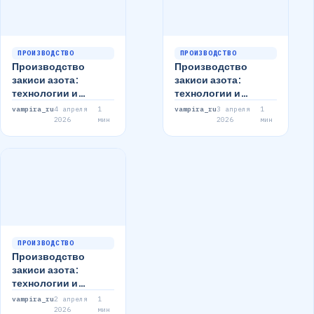
ПРОИЗВОДСТВО
ПРОИЗВОДСТВО
Производство
Производство
закиси азота:
закиси азота:
технологии и
технологии и
применение
применение
vampira_ru
4 апреля
1
vampira_ru
3 апреля
1
2026
мин
2026
мин
ПРОИЗВОДСТВО
Производство
закиси азота:
технологии и
применение
vampira_ru
2 апреля
1
2026
мин