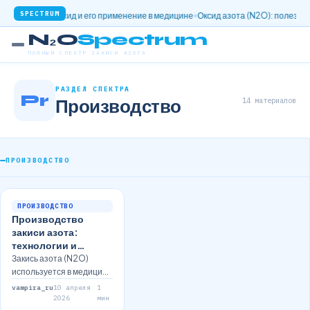
SPECTRUM
 Нитрозооксид и его применение в медицине
Оксид азота (N2O): полезные св
N₂O
Spectrum
ПОЛНЫЙ СПЕКТР ЗАКИСИ АЗОТА
РАЗДЕЛ СПЕКТРА
Pr
14 материалов
Производство
ПРОИЗВОДСТВО
ПРОИЗВОДСТВО
Производство
закиси азота:
технологии и
преимущества
Закись азота (N2O)
используется в медицине
и пищевой
vampira_ru
10 апреля
1
промышленности.
2026
мин