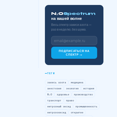
N₂O
Spectrum
на вашей волне
Весь спектр закиси азота —
раз в неделю, без шума.
ПОДПИСАТЬСЯ НА
СПЕКТР →
ТЕГИ
закись азота
медицина
анестезия
экология
история
N₂O
здоровье
производство
транспорт
право
нитрозный оксид
промышленность
нитрозооксид
открытие