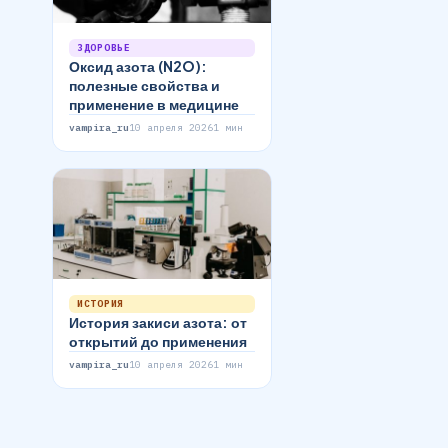
ЗДОРОВЬЕ
Оксид азота (N2O):
полезные свойства и
применение в медицине
vampira_ru
10 апреля 2026
1 мин
ИСТОРИЯ
История закиси азота: от
открытий до применения
vampira_ru
10 апреля 2026
1 мин