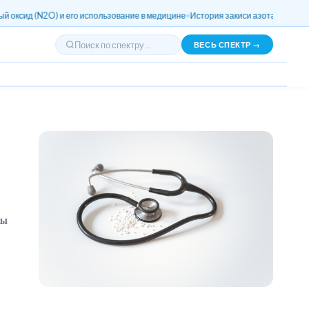
его использование в медицине
История закиси азота: от открытий до примене
ВЕСЬ СПЕКТР →
ны