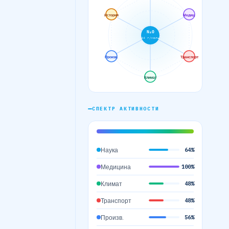
История
Медиц.
N₂O
44 г/моль
Произв.
Транспорт
Климат
СПЕКТР АКТИВНОСТИ
Наука
64%
Медицина
100%
Климат
48%
Транспорт
48%
Произв.
56%