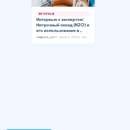
ИНТЕРВЬЮ
Интервью с экспертом:
Нитрозный оксид (N2O) и
его использование в
медицине
vampira_ru
10 апреля 2026
1 мин