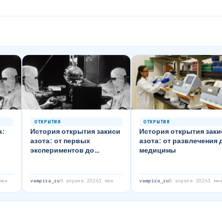
ОТКРЫТИЯ
ОТКРЫТИЯ
а:
История открытия закиси
История открытия заки
азота: от первых
азота: от развлечения 
экспериментов до
медицины
современного
использования
мин
vampira_ru
9 апреля 2026
1 мин
vampira_ru
8 апреля 2026
1 ми