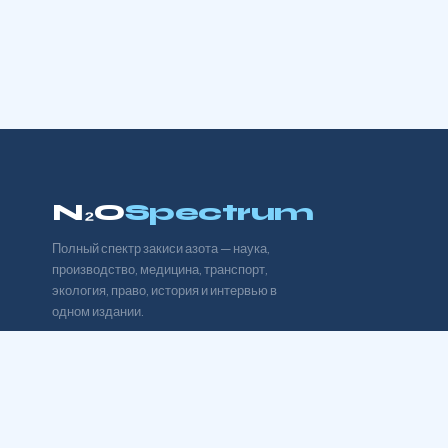
N₂O
Spectrum
Полный спектр закиси азота — наука,
производство, медицина, транспорт,
экология, право, история и интервью в
одном издании.
TELEGRAM
YOUTUBE
ВКОНТАКТЕ
TWITTER / X