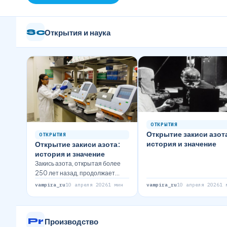
Sc
Открытия и наука
ОТКРЫТИЯ
Открытие закиси азот
ОТКРЫТИЯ
история и значение
Открытие закиси азота:
история и значение
Закись азота, открытая более
250 лет назад, продолжает
оказывать влияние на медицину
vampira_ru
10 апреля 2026
1 мин
vampira_ru
10 апреля 2026
1 
и промышленность.…
Pr
Производство