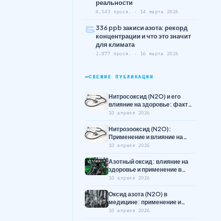
реальности
4,543 просм. · 14 марта 2026
5
336 ppb закиси азота: рекорд
концентрации и что это значит
для климата
2,877 просм. · 16 марта 2026
СВЕЖИЕ ПУБЛИКАЦИИ
Нитросоксид (N2O) и его
влияние на здоровье: факты
и мифы
10 апреля 2026
Нитрозооксид (N2O):
Применение и влияние на
здоровье
10 апреля 2026
Азотный оксид: влияние на
здоровье и применение в
медицине
10 апреля 2026
Оксид азота (N2O) в
медицине: применение и
риски
10 апреля 2026