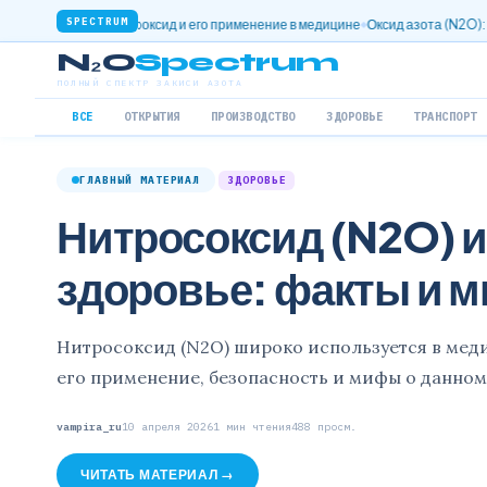
SPECTRUM
трозооксид и его применение в медицине
Оксид азота (N2O): полезные свойс
N₂O
Spectrum
ПОЛНЫЙ СПЕКТР ЗАКИСИ АЗОТА
ВСЕ
ОТКРЫТИЯ
ПРОИЗВОДСТВО
ЗДОРОВЬЕ
ТРАНСПОРТ
ГЛАВНЫЙ МАТЕРИАЛ
ЗДОРОВЬЕ
Нитросоксид (N2O) и
здоровье: факты и 
Нитросоксид (N2O) широко используется в меди
его применение, безопасность и мифы о данном
vampira_ru
10 апреля 2026
1 мин чтения
488 просм.
ЧИТАТЬ МАТЕРИАЛ →