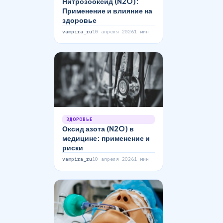
Нитрозооксид (N2O):
Применение и влияние на
здоровье
vampira_ru
10 апреля 2026
1 мин
ЗДОРОВЬЕ
Оксид азота (N2O) в
медицине: применение и
риски
vampira_ru
10 апреля 2026
1 мин