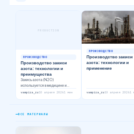
PRODUCTION
ПРОИЗВОДСТВО
Производство закиси
ПРОИЗВОДСТВО
азота: технологии и
Производство закиси
применение
азота: технологии и
преимущества
Закись азота (N2O)
используется в медицине и
пищевой промышленности.
vampira_ru
10 апреля 2026
1 мин
vampira_ru
10 апреля 2026
1 
Рассмотрим методы ее
производства и…
ВСЕ МАТЕРИАЛЫ