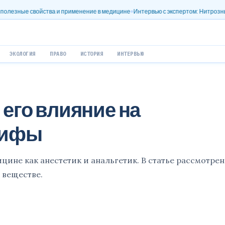
тва и применение в медицине
Интервью с экспертом: Нитрозный оксид (N2O) и 
ЭКОЛОГИЯ
ПРАВО
ИСТОРИЯ
ИНТЕРВЬЮ
 его влияние на
мифы
цине как анестетик и анальгетик. В статье рассмотре
 веществе.