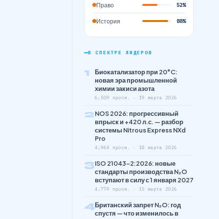
Право
52%
История
88%
В СПЕКТРЕ ЛИДЕРОВ
1
Биокатализатор при 20°C:
новая эра промышленной
химии закиси азота
6,509 просм. · 19 марта 2026
2
NOS 2026: прогрессивный
впрыск и +420 л.с. — разбор
системы Nitrous Express NXd
Pro
4,964 просм. · 18 марта 2026
3
ISO 21043-2:2026: новые
стандарты производства N₂O
вступают в силу с 1 января 2027
4,779 просм. · 15 марта 2026
4
Британский запрет N₂O: год
спустя — что изменилось в