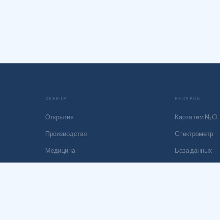
СПЕКТР
РЕСУРСЫ
Открытия
Карта тем N₂O
Производство
Спектрометр
Медицина
База данных
Транспорт
Партнёрам
Экология
Медиакит
Право
История