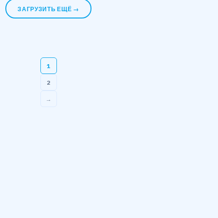
ЗАГРУЗИТЬ ЕЩЁ →
1
2
Пагинация
→
записей