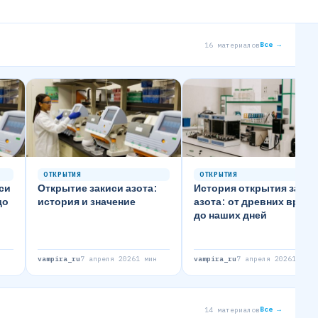
Все →
16 материалов
ОТКРЫТИЯ
ОТКРЫТИЯ
си
Открытие закиси азота:
История открытия закис
до
история и значение
азота: от древних време
до наших дней
н
vampira_ru
7 апреля 2026
1 мин
vampira_ru
7 апреля 2026
1 мин
Все →
14 материалов