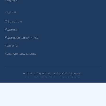
Медиакит
ИЗДАНИЕ
О Spectrum
Редакция
Редакционная политика
Контакты
Конфиденциальность
© 2026 N₂OSpectrum. Все права защищены.
N₂O · CAS 10024-97-2 · Полный спектр.