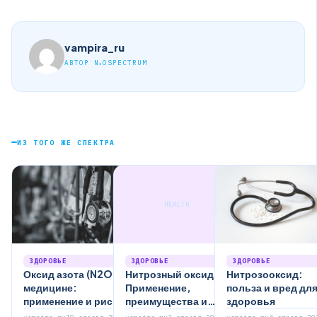
vampira_ru
АВТОР N₂OSPECTRUM
ИЗ ТОГО ЖЕ СПЕКТРА
HEALTH
ЗДОРОВЬЕ
ЗДОРОВЬЕ
ЗДОРОВЬЕ
Оксид азота (N2O) в
Нитрозный оксид:
Нитрозооксид:
медицине:
Применение,
польза и вред дл
применение и риски
преимущества и
здоровья
риски для здоровья