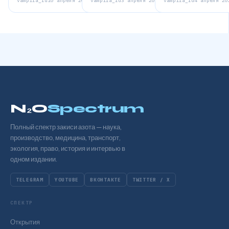
vampira_ru
10 апреля 2026
vampira_ru
3 апреля 2026
vampira_ru
4 апреля 20
N₂O
Spectrum
Полный спектр закиси азота — наука,
производство, медицина, транспорт,
экология, право, история и интервью в
одном издании.
TELEGRAM
YOUTUBE
ВКОНТАКТЕ
TWITTER / X
СПЕКТР
Открытия