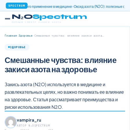
SPECTRUM
ооксид и его применение в медицине
Оксид азота (N2O): полезные свойства и
N₂O
Spectrum
ПОЛНЫЙ СПЕКТР ЗАКИСИ АЗОТА
Главная
›
Здоровье
›
Смешанные чувства: влияние закиси азота…
ЗДОРОВЬЕ
Смешанные чувства: влияние
закиси азота на здоровье
Закись азота (N2O) используется в медицине и
развлекательных целях, но важно понимать ее влияние
на здоровье. Статья рассматривает преимущества и
риски использования N2O.
vampira_ru
АВТОР N₂OSPECTRUM