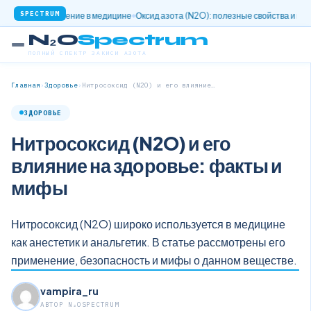
SPECTRUM
го применение в медицине
Оксид азота (N2O): полезные свойства и применени
N₂O
Spectrum
ПОЛНЫЙ СПЕКТР ЗАКИСИ АЗОТА
Главная
›
Здоровье
›
Нитросоксид (N2O) и его влияние…
ЗДОРОВЬЕ
Нитросоксид (N2O) и его
влияние на здоровье: факты и
мифы
Нитросоксид (N2O) широко используется в медицине
как анестетик и анальгетик. В статье рассмотрены его
применение, безопасность и мифы о данном веществе.
vampira_ru
АВТОР N₂OSPECTRUM