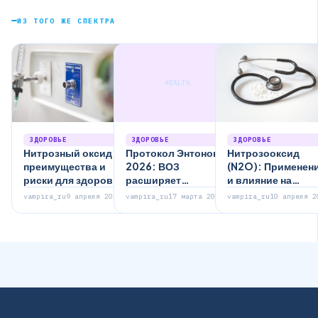
ИЗ ТОГО ЖЕ СПЕКТРА
HEALTH
ЗДОРОВЬЕ
ЗДОРОВЬЕ
ЗДОРОВЬЕ
Нитрозный оксид:
Протокол Энтонокс
Нитрозооксид
преимущества и
2026: ВОЗ
(N2O): Применен
риски для здоровья
расширяет
и влияние на
показания к
здоровье
vampira_ru
9 апреля 2026
vampira_ru
17 марта 2026
vampira_ru
10 апреля 2
применению N₂O
при родах