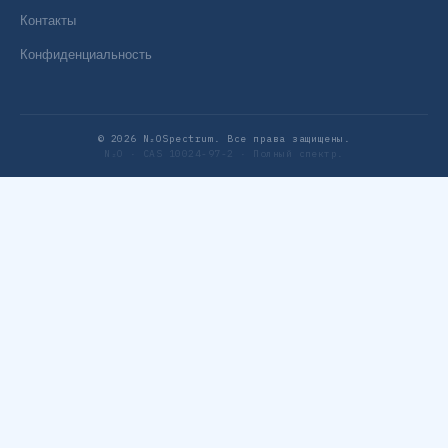
Контакты
Конфиденциальность
© 2026 N₂OSpectrum. Все права защищены.
N₂O · CAS 10024-97-2 · Полный спектр.