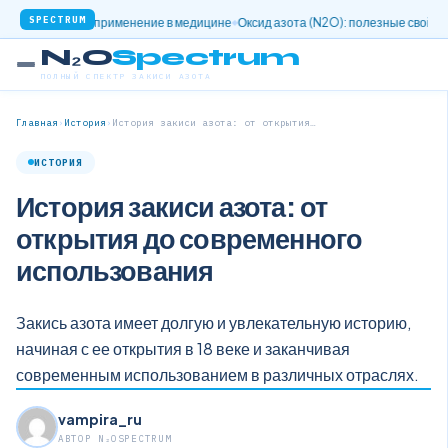
SPECTRUM
ид и его применение в медицине
Оксид азота (N2O): полезные свойства и при
N₂O
Spectrum
ПОЛНЫЙ СПЕКТР ЗАКИСИ АЗОТА
Главная
›
История
›
История закиси азота: от открытия…
ИСТОРИЯ
История закиси азота: от
открытия до современного
использования
Закись азота имеет долгую и увлекательную историю,
начиная с ее открытия в 18 веке и заканчивая
современным использованием в различных отраслях.
vampira_ru
АВТОР N₂OSPECTRUM