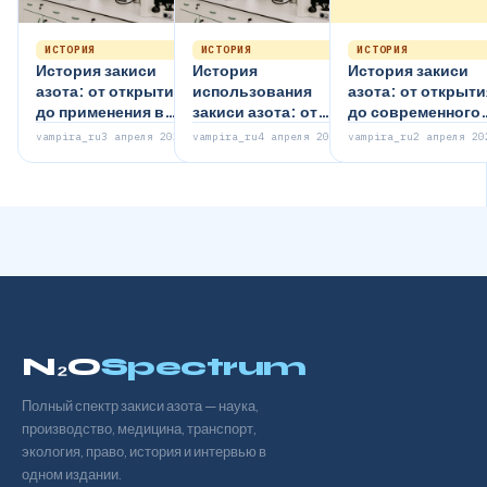
ИСТОРИЯ
ИСТОРИЯ
ИСТОРИЯ
История закиси
История
История закиси
азота: от открытия
использования
азота: от открыти
до применения в
закиси азота: от
до современного
медицине
развлечений до
использования
vampira_ru
3 апреля 2026
vampira_ru
4 апреля 2026
vampira_ru
2 апреля 20
медицины
N₂O
Spectrum
Полный спектр закиси азота — наука,
производство, медицина, транспорт,
экология, право, история и интервью в
одном издании.